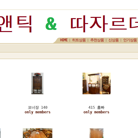
HOME
히트상품
추천상품
신상품
인기상품
코너장 140
415 홈빠
only members
only members