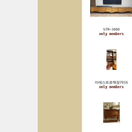
STM-3000
only members
마에스트로책장7016
only members