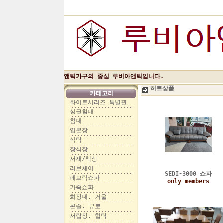
앤틱가구의 중심 루비아앤틱입니다.
히트상품
카테고리
화이트시리즈 특별관
싱글침대
침대
입본장
식탁
장식장
서재/책상
러브체어
SEDI-3000 쇼파
페브릭쇼파
only members
가죽쇼파
화장대. 거울
콘솔. 뷰로
서랍장, 협탁