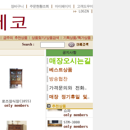
장바구니
|
주문현황조회
|
마이페이지
|
고객도우미
LOGIN
|
금주의 추천상품
상품찾기/상품검색
기획상품/특가상품
Search :
공지사항
매장오시는길
베스트상품
방송협찬
SEDI-3000 쇼파
only members
가격문의와 전화상담
매장 정기휴일 및 영업시간 안내입니다.
노블4100-카우치
로즈장식장(1055)
쇼파
only members
추천상품
only members
STM-3000
only members
Rich-1600