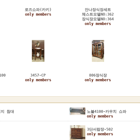
로즈쇼파(카키)
안나장식장세트
only members
체스트모델NO:362
장식장모델NO:364
only members
00
3457-CP
806장식장
only members
only members
이지 침대
노블4100-카우치 쇼파
only members
3단서랍장-502
only members