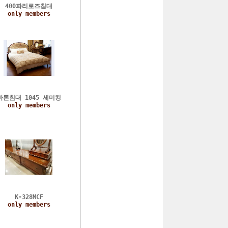
400파리로즈침대
only members
바론침대 1045 세미킹
only members
K-328MCF
only members