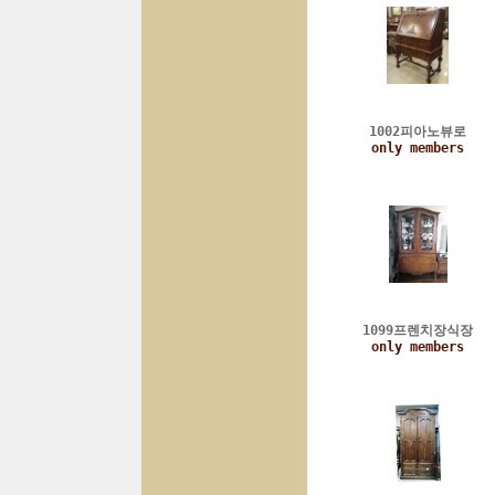
1002피아노뷰로
only members
1099프렌치장식장
only members