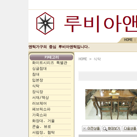
HOME
앤틱가구의 중심 루비아앤틱입니다.
카테고리
HOME
>
식탁
화이트시리즈 특별관
싱글침대
침대
입본장
식탁
장식장
서재/책상
러브체어
페브릭쇼파
가죽쇼파
화장대. 거울
콘솔. 뷰로
서랍장, 협탁